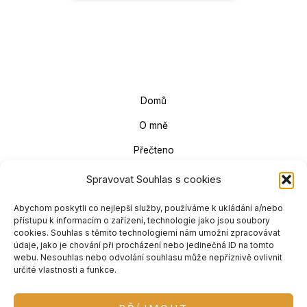
o
r
k
a
m
Domů
O mně
Přečteno
Poslechnuto
Spravovat Souhlas s cookies
Čtecí plán
Abychom poskytli co nejlepší služby, používáme k ukládání a/nebo
přístupu k informacím o zařízení, technologie jako jsou soubory
Spolupráce
cookies. Souhlas s těmito technologiemi nám umožní zpracovávat
údaje, jako je chování při procházení nebo jedinečná ID na tomto
Kontakt
webu. Nesouhlas nebo odvolání souhlasu může nepříznivě ovlivnit
určité vlastnosti a funkce.
Zásady cookies (EU)
Zásady ochrany osobních údajů