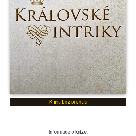
f
5
Kniha bez přebalu
Informace o knize: