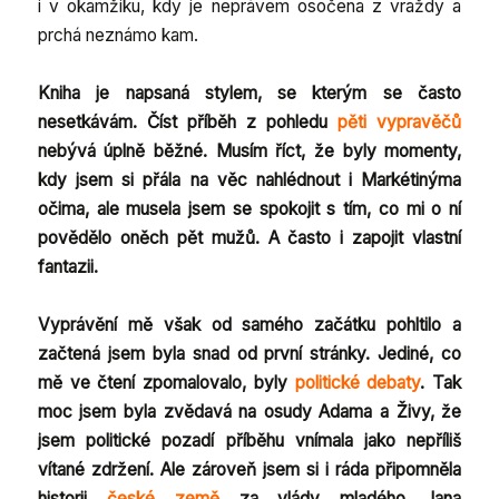
i v okamžiku, kdy je neprávem osočena z vraždy a
prchá neznámo kam.
Kniha je napsaná stylem, se kterým se často
nesetkávám. Číst příběh z pohledu
pěti vypravěčů
nebývá úplně běžné. Musím říct, že byly momenty,
kdy jsem si přála na věc nahlédnout i Markétinýma
očima, ale musela jsem se spokojit s tím, co mi o ní
povědělo oněch pět mužů. A často i zapojit vlastní
fantazii.
Vyprávění mě však od samého začátku pohltilo a
začtená jsem byla snad od první stránky. Jediné, co
mě ve čtení zpomalovalo, byly
politické debaty
. Tak
moc jsem byla zvědavá na osudy Adama a Živy, že
jsem politické pozadí příběhu vnímala jako nepříliš
vítané zdržení. Ale zároveň jsem si i ráda připomněla
historii
české země
za vlády mladého Jana