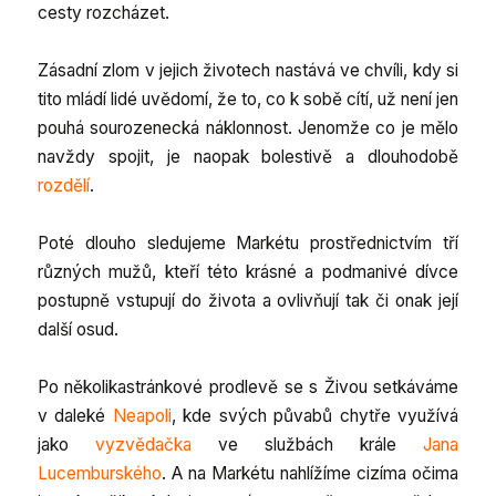
cesty rozcházet.
Zásadní zlom v jejich životech nastává ve chvíli, kdy si
tito mládí lidé uvědomí, že to, co k sobě cítí, už není jen
pouhá sourozenecká náklonnost. Jenomže co je mělo
navždy spojit, je naopak bolestivě a dlouhodobě
rozdělí
.
Poté dlouho sledujeme Markétu prostřednictvím tří
různých mužů, kteří této krásné a podmanivé dívce
postupně vstupují do života a ovlivňují tak či onak její
další osud.
Po několikastránkové prodlevě se s Živou setkáváme
v daleké
Neapoli
, kde svých půvabů chytře využívá
jako
vyzvědačka
ve službách krále
Jana
Lucemburského
. A na Markétu nahlížíme cizíma očima