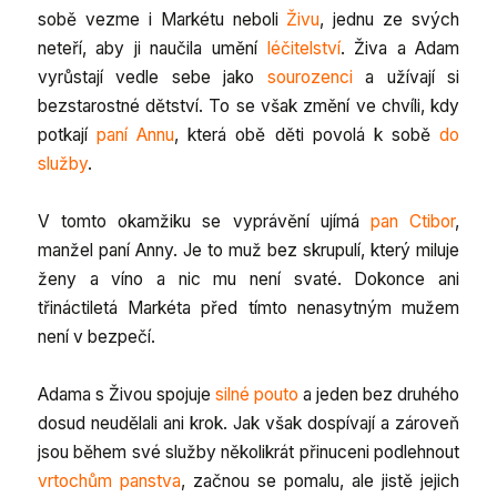
sobě vezme i Markétu neboli
Živu
, jednu ze svých
neteří, aby ji naučila umění
léčitelství
. Živa a Adam
vyrůstají vedle sebe jako
sourozenci
a užívají si
bezstarostné dětství. To se však změní ve chvíli, kdy
potkají
paní Annu
, která obě děti povolá k sobě
do
služby
.
V tomto okamžiku se vyprávění ujímá
pan Ctibor
,
manžel paní Anny. Je to muž bez skrupulí, který miluje
ženy a víno a nic mu není svaté. Dokonce ani
třináctiletá Markéta před tímto nenasytným mužem
není v bezpečí.
Adama s Živou spojuje
silné pouto
a jeden bez druhého
dosud neudělali ani krok. Jak však dospívají a zároveň
jsou během své služby několikrát přinuceni podlehnout
vrtochům panstva
, začnou se pomalu, ale jistě jejich