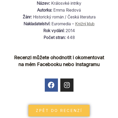
Název:
Králosvké intriky
Autorka:
Emma Riedová
Žánr:
Historický román / Česká literatura
Nakladatelství:
Euromedia –
Knižní klub
Rok vydání:
2014
Počet stran:
448
Recenzi můžete ohodnotit i okomentovat
na mém Facebooku nebo Instagramu
F
I
a
n
c
s
e
t
b
a
ZPĚT DO RECENZÍ
o
g