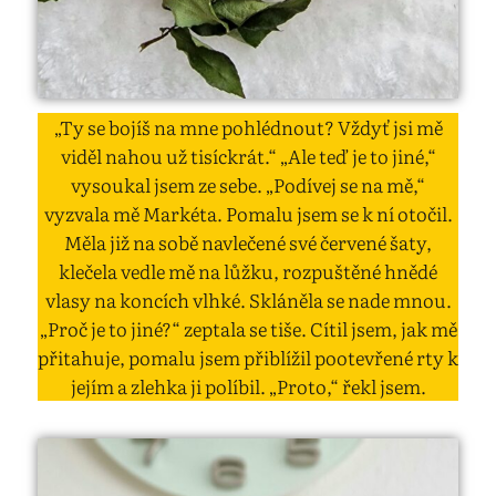
„Ty se bojíš na mne pohlédnout? Vždyť jsi mě
viděl nahou už tisíckrát.“ „Ale teď je to jiné,“
vysoukal jsem ze sebe. „Podívej se na mě,“
vyzvala mě Markéta. Pomalu jsem se k ní otočil.
Měla již na sobě navlečené své červené šaty,
klečela vedle mě na lůžku, rozpuštěné hnědé
vlasy na koncích vlhké. Skláněla se nade mnou.
„Proč je to jiné?“ zeptala se tiše. Cítil jsem, jak mě
přitahuje, pomalu jsem přiblížil pootevřené rty k
jejím a zlehka ji políbil. „Proto,“ řekl jsem.