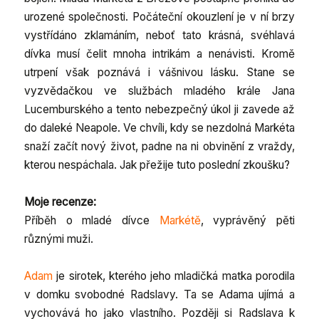
d
urozené společnosti. Počáteční okouzlení je v ní brzy
4
vystřídáno zklamáním, neboť tato krásná, svéhlavá
.
dívka musí čelit mnoha intrikám a nenávisti. Kromě
5
utrpení však poznává i vášnivou lásku. Stane se
o
vyzvědačkou ve službách mladého krále Jana
u
Lucemburského a tento nebezpečný úkol ji zavede až
t
do daleké Neapole. Ve chvíli, kdy se nezdolná Markéta
o
snaží začít nový život, padne na ni obvinění z vraždy,
f
kterou nespáchala. Jak přežije tuto poslední zkoušku?
5
Moje recenze:
Příběh o mladé dívce
Markétě
, vyprávěný pěti
různými muži.
Adam
je sirotek, kterého jeho mladičká matka porodila
v domku svobodné Radslavy. Ta se Adama ujímá a
vychovává ho jako vlastního. Později si Radslava k