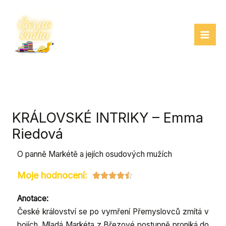
Přeskočit
na
obsah
KRÁLOVSKÉ INTRIKY – Emma
Riedová
O panně Markétě a jejích osudových mužích
Moje hodnocení:
R





a
Anotace:
t
České království se po vymření Přemyslovců zmítá v
e
bojích. Mladá Markéta z Březové postupně proniká do